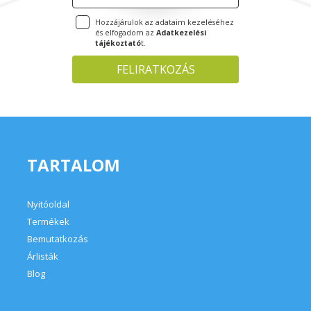
tájékoztató
t.
TARTALOM
Nyitóoldal
Termékek
Bemutatkozás
Árlisták
Blog
VÁSÁRLÓI FIÓK