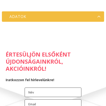
ADATOK
ÉRTESÜLJÖN ELSŐKÉNT
ÚJDONSÁGAINKRÓL,
AKCIÓINKRÓL!
Iratkozzon fel hírlevelünkre!
Hozzájárulok az adataim kezeléséhez
és elfogadom az
Adatkezelési