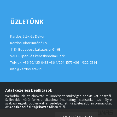
ÜZLETÜNK
Kardosjáték és Dekor
Kardos Tibor Imréné EV.
1184 Budapest, Lakatos u. 61-63.
VALOR Ipari- és kereskedelmi Park
Tel/fax:
+36-70/425-0488 +36-1/294-1575 +36-1/322-7514
info@kardosjatek.hu
Adatkezelési beállítások
Weboldalunk az alapvető működéshez szükséges cookie-kat használ.
Szélesebb körű funkcionalitáshoz (marketing, statisztika, személyre
szabás) egyéb cookie-kat engedélyezhet. Részletesebb információkat
az
Adatkezelési tájékoztató
ban talál.