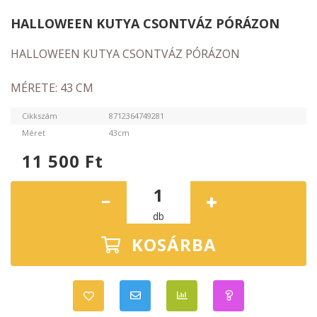
HALLOWEEN KUTYA CSONTVÁZ PÓRÁZON
MÉRETE: 43 CM
Cikkszám
8712364749281
Méret
43cm
11 500
Ft
db
KOSÁRBA