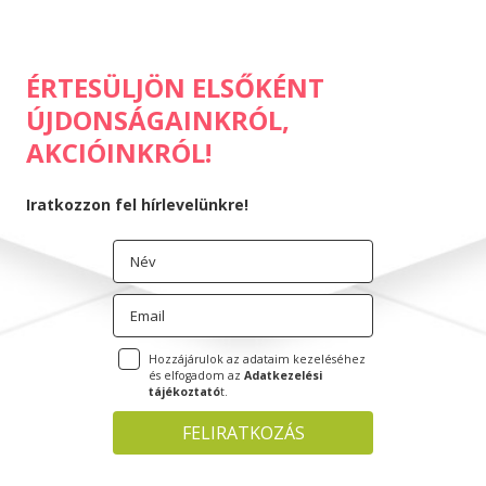
ÉRTESÜLJÖN ELSŐKÉNT
ÚJDONSÁGAINKRÓL,
AKCIÓINKRÓL!
Iratkozzon fel hírlevelünkre!
Hozzájárulok az adataim kezeléséhez
és elfogadom az
Adatkezelési
tájékoztató
t.