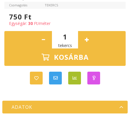
Csomagolás
TEKERCS
750
Ft
Egységár:
30
Ft/méter
tekercs
KOSÁRBA
ADATOK