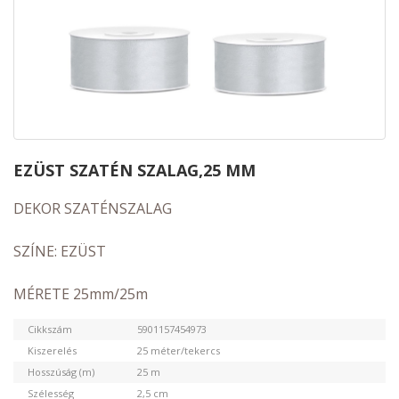
EZÜST SZATÉN SZALAG,25 MM
DEKOR SZATÉNSZALAG
SZÍNE: EZÜST
MÉRETE 25mm/25m
Cikkszám
5901157454973
Kiszerelés
25 méter/tekercs
Hosszúság (m)
25 m
Szélesség
2,5 cm