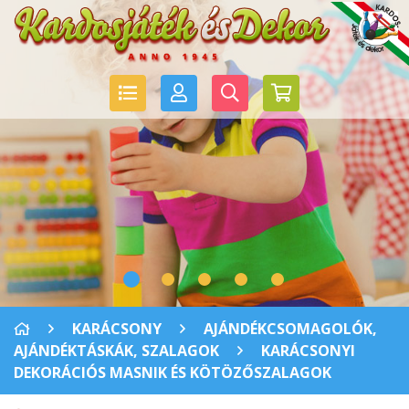
KARÁCSONY
AJÁNDÉKCSOMAGOLÓK,
AJÁNDÉKTÁSKÁK, SZALAGOK
KARÁCSONYI
DEKORÁCIÓS MASNIK ÉS KÖTÖZŐSZALAGOK