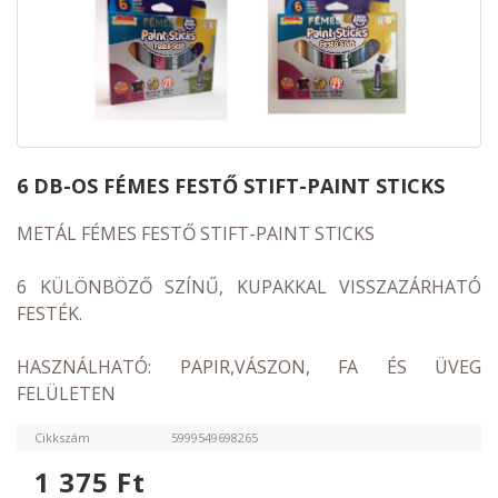
METÁL FÉMES FESTŐ STIFT-PAINT STICKS
6 KÜLÖNBÖZŐ SZÍNŰ, KUPAKKAL VISSZAZÁRHATÓ
FESTÉK.
HASZNÁLHATÓ: PAPIR,VÁSZON, FA ÉS ÜVEG
FELÜLETEN
Cikkszám
5999549698265
1 375
Ft
ADATOK