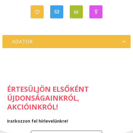
ÉRTESÜLJÖN ELSŐKÉNT
ÚJDONSÁGAINKRÓL,
AKCIÓINKRÓL!
Iratkozzon fel hírlevelünkre!
Hozzájárulok az adataim kezeléséhez
és elfogadom az
Adatkezelési
tájékoztató
t.