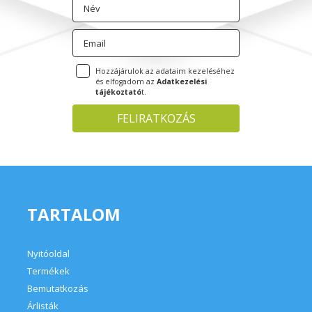
TARTALOM
Nyitóoldal
Termékek
Bemutatkozás
Árlisták
Blog
VÁSÁRLÓI FIÓK
Belépés