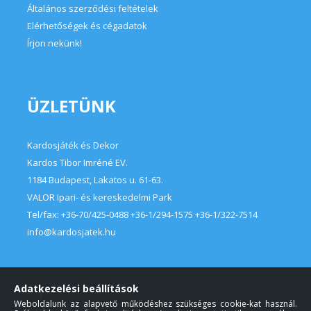
Kardosjáték és Dekor
Kardos Tibor Imréné EV.
1184 Budapest, Lakatos u. 61-63.
VALOR Ipari- és kereskedelmi Park
Tel/fax:
+36-70/425-0488 +36-1/294-1575 +36-1/322-7514
info@kardosjatek.hu
Adatkezelési beállítások
Weboldalunk az alapvető működéshez szükséges cookie-kat használ.