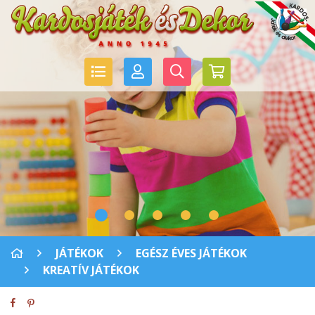
JÁTÉKOK
EGÉSZ ÉVES JÁTÉKOK
KREATÍV JÁTÉKOK