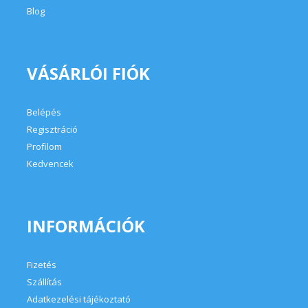
Regisztráció
Profilom
Kedvencek
INFORMÁCIÓK
Fizetés
Szállítás
Adatkezelési tájékoztató
Általános szerződési feltételek
Elérhetőségek és cégadatok
Írjon nekünk!
ÜZLETÜNK